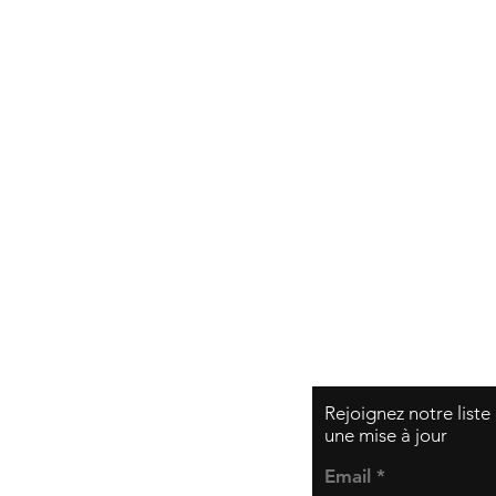
Expédition et retou
Politique de la bou
Modes de paiemen
Rejoignez notre liste
une mise à jour
Email