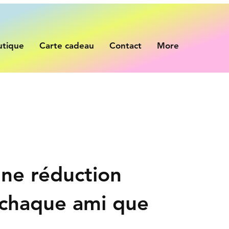
utique
Carte cadeau
Contact
More
une réduction
 chaque ami que