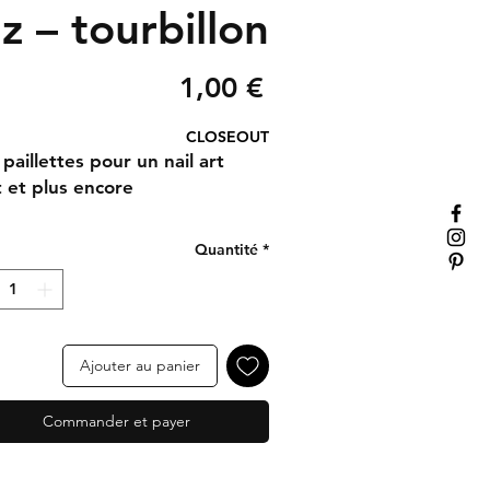
z – tourbillon
Prix
1,00 €
CLOSEOUT
aillettes pour un nail art
 et plus encore
Quantité
*
Ajouter au panier
Commander et payer