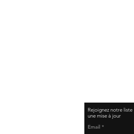
Expédition et retou
Politique de la bou
Modes de paiemen
Rejoignez notre liste
une mise à jour
Email