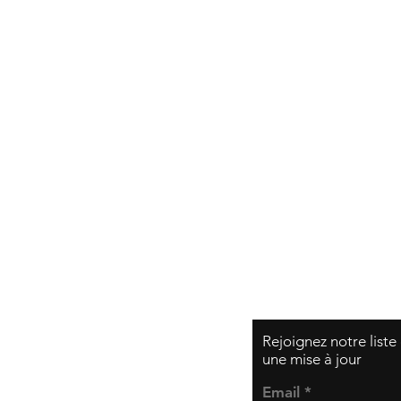
Expédition et retou
Politique de la bou
Modes de paiemen
Rejoignez notre liste
une mise à jour
Email