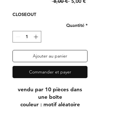
Prix
Prix
 8,00 € 
5,00 €
original
promotionnel
CLOSEOUT
Quantité
*
Ajouter au panier
Commander et payer
vendu par 10 pièces dans
une boîte
couleur : motif aléatoire
vendu par 10 pièces dans
une boîte
couleur : motif aléatoire