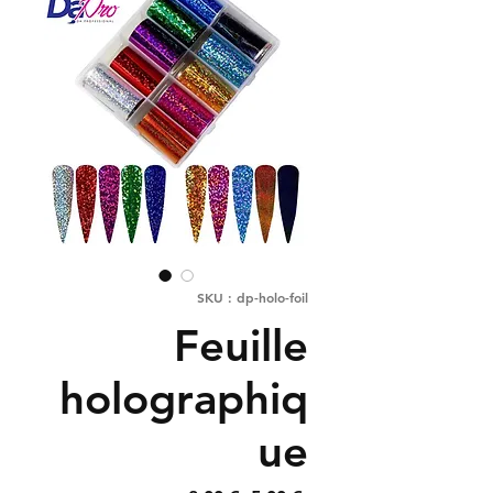
SKU : dp-holo-foil
Feuille
holographiq
ue