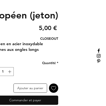
opéen (jeton)
Prix
5,00 €
CLOSEOUT
en en acier inoxydable
mes aux ongles longs
Quantité
*
Ajouter au panier
Commander et payer