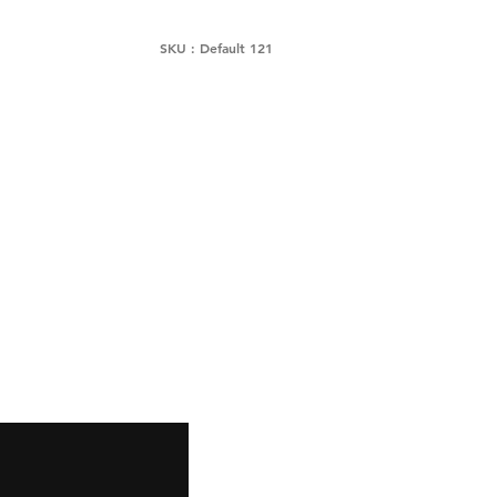
SKU : Default 121
Snapchat
Instagram
Pinterest