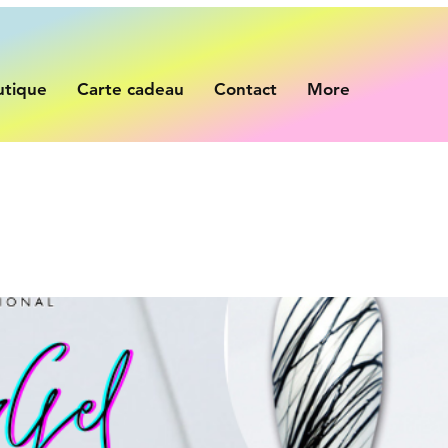
utique
Carte cadeau
Contact
More