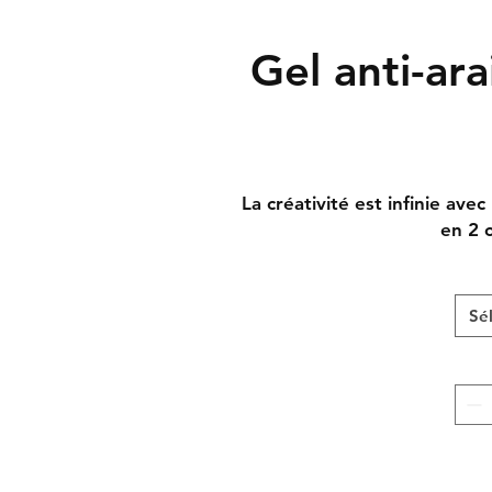
Gel anti-ar
La créativité est infinie ave
en 2 
Sé