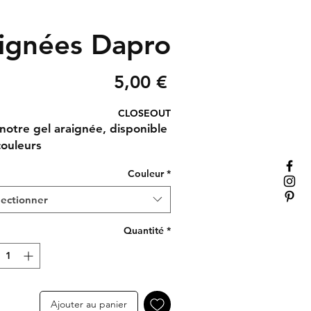
aignées Dapro
Prix
5,00 €
CLOSEOUT
c notre gel araignée, disponible
couleurs
Couleur
*
lectionner
Quantité
*
Ajouter au panier