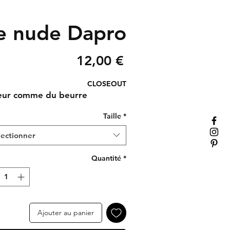
se nude Dapro
Prix
12,00 €
CLOSEOUT
ceur comme du beurre
Taille
*
lectionner
Quantité
*
Ajouter au panier