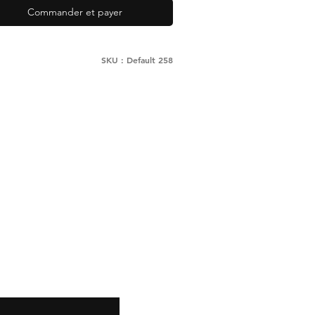
Commander et payer
SKU : Default 258
Snapchat
Instagram
Pinterest