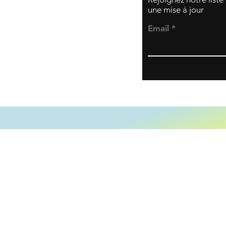
une mise à jour
Email