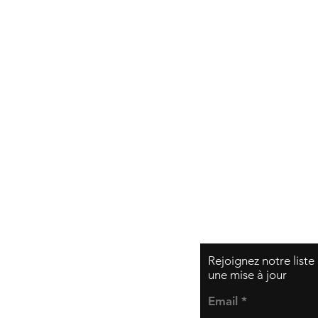
Expédition et retou
Politique de la bou
Modes de paiemen
Rejoignez notre liste
une mise à jour
Email