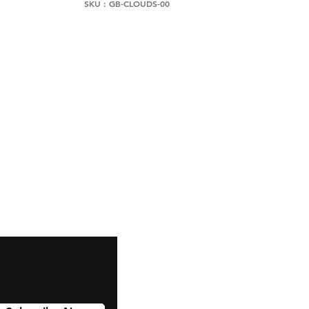
SKU : GB-CLOUDS-00
Snapchat
Instagram
Pinterest