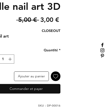
le nail art 3D
Prix
Prix
 5,00 € 
3,00 €
original
promotionnel
CLOSEOUT
l art
Quantité
*
Ajouter au panier
Commander et payer
SKU : DP-00016