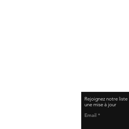
Expédition et retou
Politique de la bou
Modes de paiemen
Rejoignez notre liste
une mise à jour
Email